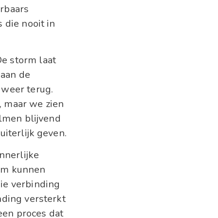
erbaars
 die nooit in
e storm laat
 aan de
 weer terug.
m, maar we zien
almen blijvend
uiterlijk geven.
nnerlijke
 om kunnen
ie verbinding
nding versterkt
 een proces dat