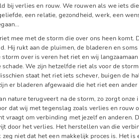
ld bij verlies en rouw. We rouwen als we iets di
geliefde, een relatie, gezondheid, werk, een wens
gegaan…
riet mee met de storm die over ons heen komt. D
d. Hij rukt aan de pluimen, de bladeren en soms
 storm over is veren het riet en wij langzaamaan
schade. We zijn hetzelfde riet als voor de stor
Misschien staat het riet iets schever, buigen de h
zijn er bladeren afgewaaid die het riet een ander 
van nature terugveert na de storm, zo zorgt onze i
oor dat wij met tegenslag zoals verlies en rouw
ht vraagt om verbinding met jezelf en anderen. D
jt door het verlies. Het herstellen van die verbi
Ik zeg niet dat het een makkelijk proces is. Het is