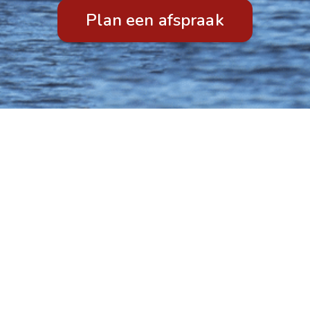
Plan een afspraak
nu
Contact
Veerkracht bij Rouw
iduele begeleiding
Marijke Span
mij
06 50906332
ws