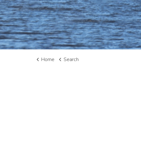
Home
Search
Me
Indiv
Over 
Nieu